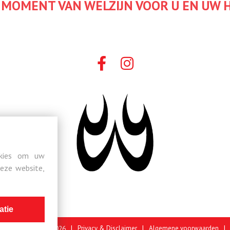
 MOMENT VAN WELZIJN VOOR U EN UW 
okies om uw
deze website,
atie
|
|
|
Privacy & Disclaimer
Algemene voorwaarden
oeselare Torhout 2026