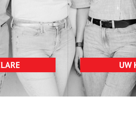
ELARE
UW 