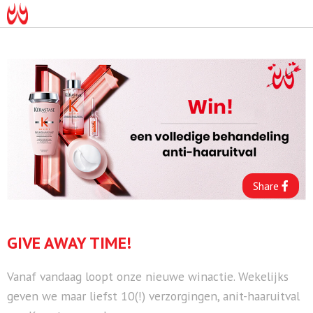
Share
GIVE AWAY TIME!
Vanaf vandaag loopt onze nieuwe winactie. Wekelijks
geven we maar liefst 10(!) verzorgingen, anit-haaruitval